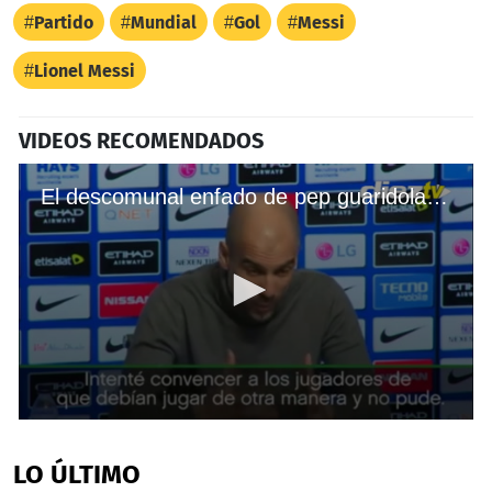
Partido
Mundial
Gol
Messi
Lionel Messi
VIDEOS RECOMENDADOS
El descomunal enfado de pep guaridola en conferencia de prensa.
0
seconds
of
LO ÚLTIMO
2