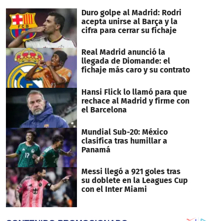
minutes,
29
Duro golpe al Madrid: Rodri
seconds
acepta unirse al Barça y la
cifra para cerrar su fichaje
Real Madrid anunció la
llegada de Diomande: el
fichaje más caro y su contrato
Hansi Flick lo llamó para que
rechace al Madrid y firme con
el Barcelona
Mundial Sub-20: México
clasifica tras humillar a
Panamá
Messi llegó a 921 goles tras
su doblete en la Leagues Cup
con el Inter Miami