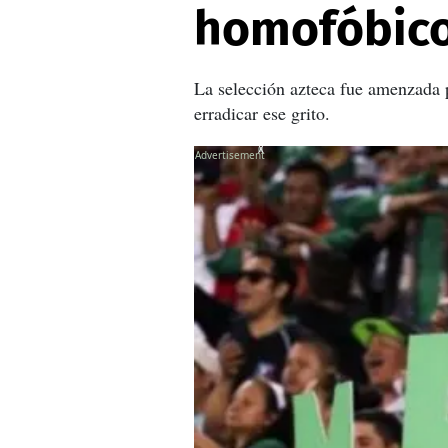
homofóbic
La selección azteca fue amenzada p
erradicar ese grito.
X