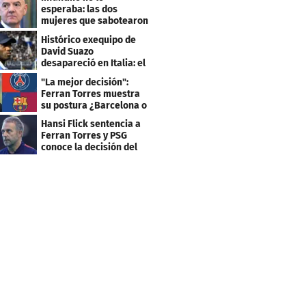
esperaba: las dos
mujeres que sabotearon
sus planes con el
Histórico exequipo de
Mundial
David Suazo
desapareció en Italia: el
fin de una era
"La mejor decisión":
Ferran Torres muestra
su postura ¿Barcelona o
PSG?
Hansi Flick sentencia a
Ferran Torres y PSG
conoce la decisión del
Barcelona