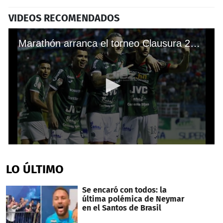
VIDEOS RECOMENDADOS
Marathón arranca el torneo Clausura 2022 venciendo y hundiendo a Platense en el estadio Morazán
0
seconds
of
LO ÚLTIMO
2
minutes,
13
Se encaró con todos: la
seconds
última polémica de Neymar
en el Santos de Brasil