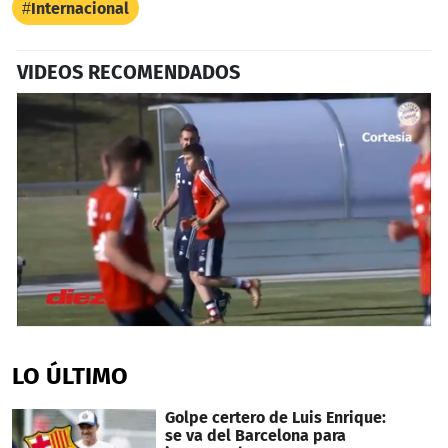
Internacional
VIDEOS RECOMENDADOS
0
seconds
of
LO ÚLTIMO
2
minutes,
27
Golpe certero de Luis Enrique:
seconds
se va del Barcelona para