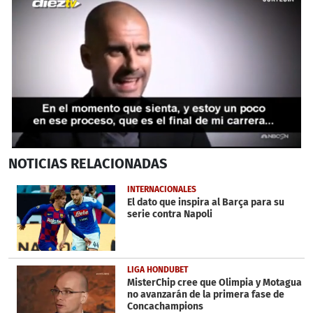
0
NOTICIAS
RELACIONADAS
seconds
of
41
INTERNACIONALES
seconds
El dato que inspira al Barça para su
serie contra Napoli
LIGA HONDUBET
MisterChip cree que Olimpia y Motagua
no avanzarán de la primera fase de
Concachampions