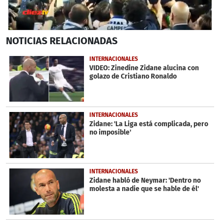
0
NOTICIAS
RELACIONADAS
seconds
of
1
INTERNACIONALES
minute,
VIDEO: Zinedine Zidane alucina con
8
golazo de Cristiano Ronaldo
seconds
INTERNACIONALES
Zidane: 'La Liga está complicada, pero
no imposible'
INTERNACIONALES
Zidane habló de Neymar: 'Dentro no
molesta a nadie que se hable de él'