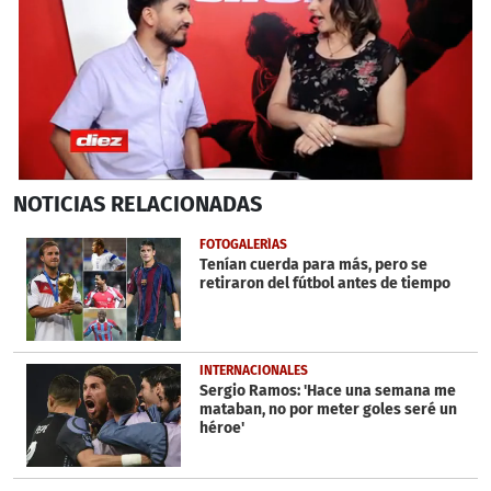
0
NOTICIAS
RELACIONADAS
seconds
of
12
FOTOGALERÍAS
minutes,
Tenían cuerda para más, pero se
18
retiraron del fútbol antes de tiempo
seconds
INTERNACIONALES
Sergio Ramos: 'Hace una semana me
mataban, no por meter goles seré un
héroe'