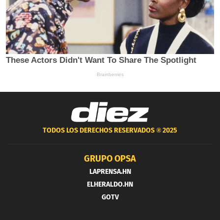
TODOS LOS DERECHOS RESERVADOS ®
2025
GRUPO OPSA
LAPRENSA.HN
ELHERALDO.HN
GOTV