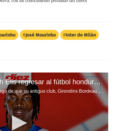
ortiva, con un conocimiento profundo del fútbol
ourinho
José Mourinho
Inter de Milán
¿Le favorece a Alberth Elis regresar al fútbol hondureño?
Alberth Elis quedó sin equipo luego de que su antiguo club, Girondins Bordeaux, desapareciera del fútbol profesional por problemas financieros. El futbolista hondureño intenta regresar a la plenitud futbolística y se ha incorporado a los entrenamientos del equipo de Pedro Troglio. Ante ello, nos preguntamos, ¿le favorece a Alberth Elis regresar al fútbol hondureño?