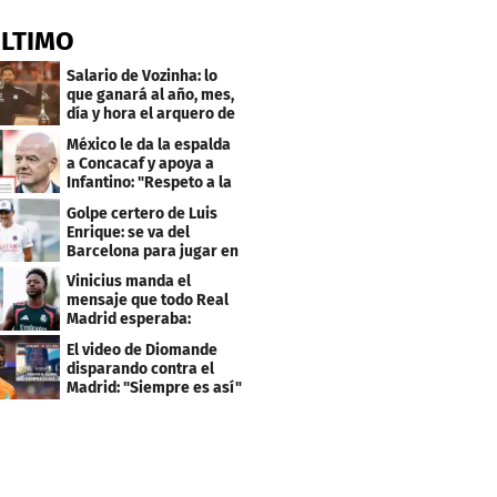
ÚLTIMO
Salario de Vozinha: lo
que ganará al año, mes,
día y hora el arquero de
Cabo Verde
México le da la espalda
a Concacaf y apoya a
Infantino: "Respeto a la
gobernanza"
Golpe certero de Luis
Enrique: se va del
Barcelona para jugar en
el PSG
Vinicius manda el
mensaje que todo Real
Madrid esperaba:
"Mourinho..."
El video de Diomande
disparando contra el
Madrid: "Siempre es así"