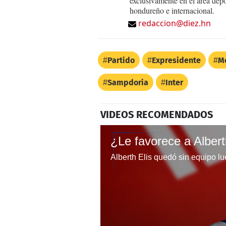
exclusivamente en el área dep
hondureño e internacional.
redaccion@diez.hn
Partido
Expresidente
M
Sampdoria
Inter
VIDEOS RECOMENDADOS