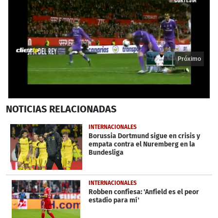
Próximo
1
NOTICIAS
RELACIONADAS
second
of
17
INTERNACIONALES
seconds
Borussia Dortmund sigue en crisis y
empata contra el Nuremberg en la
Bundesliga
INTERNACIONALES
Robben confiesa: 'Anfield es el peor
estadio para mí'