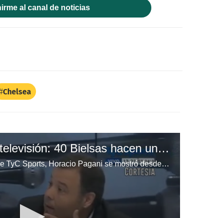
irme al canal de noticias
Chelsea
Periodista explotó en televisión: 40 Bielsas hacen un Menotti
En el programa Estudio Fútbol de TyC Sports, Horacio Pagani se mostró desde el principio alterado. Sin embargo, explotó cuando lo compararon con César Luis Menotti