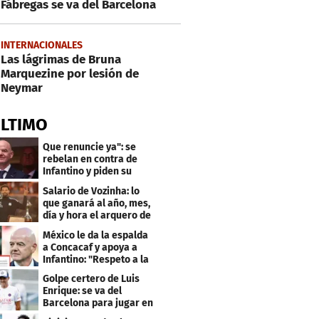
Fábregas se va del Barcelona
INTERNACIONALES
Las lágrimas de Bruna
Marquezine por lesión de
Neymar
ÚLTIMO
Que renuncie ya": se
rebelan en contra de
Infantino y piden su
salida de la FIFA
Salario de Vozinha: lo
que ganará al año, mes,
día y hora el arquero de
Cabo Verde
México le da la espalda
a Concacaf y apoya a
Infantino: "Respeto a la
gobernanza"
Golpe certero de Luis
Enrique: se va del
Barcelona para jugar en
el PSG