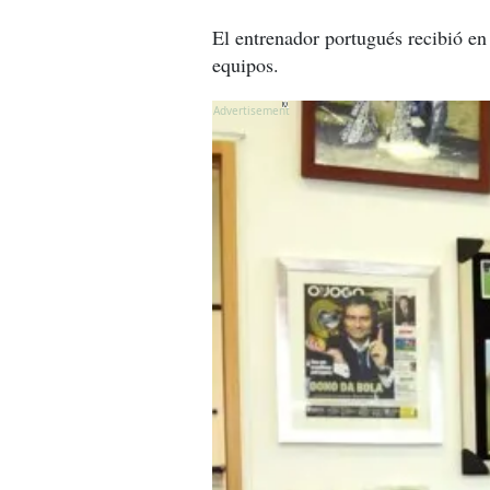
El entrenador portugués recibió en 
equipos.
X
X