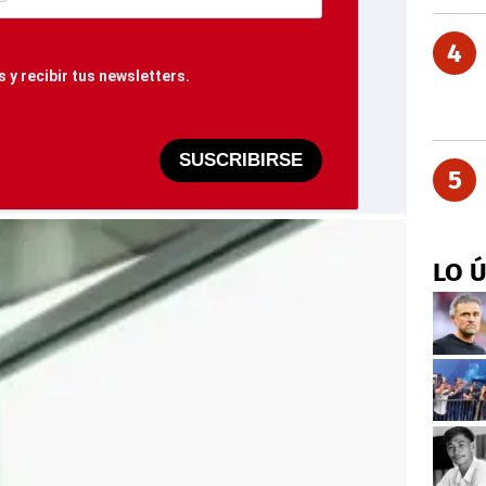
4
 y recibir tus newsletters.
SUSCRIBIRSE
5
LO 