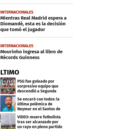
INTERNACIONALES
Mientras Real Madrid espera a
Diomandé, esta es la decisión
que tomó el jugador
INTERNACIONALES
Mourinho ingresa al libro de
Récords Guinness
ÚLTIMO
PSG fue goleado por
sorpresivo equipo que
descendió a Segunda
división
Se encaró con todos: la
última polémica de
Neymar en el Santos de
Brasil
VIDEO: muere futbolista
tras ser alcanzado por
un rayo en pleno partido