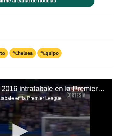
irme al canal de noticias
to
Chelsea
Equipo
El Chelsea culmina el 2016 intratabale en la Premier League
atabale en la Premier League