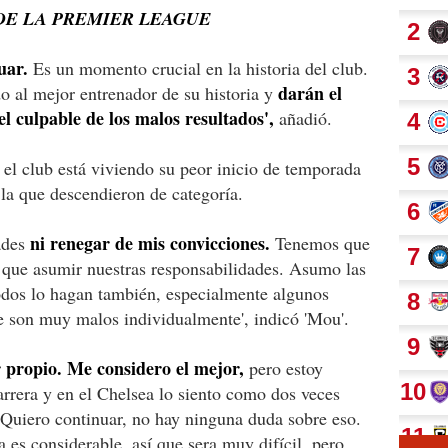
DE LA PREMIER LEAGUE
uar.
Es un momento crucial en la historia del club.
darán el
o al mejor entrenador de su historia y
l culpable de los malos resultados',
añadió.
el club está viviendo su peor inicio de temporada
la que descendieron de categoría.
ni renegar de mis convicciones.
ades
Tenemos que
que asumir nuestras responsabilidades. Asumo las
dos lo hagan también, especialmente algunos
e son muy malos individualmente', indicó 'Mou'.
propio. Me considero el mejor,
pero estoy
rrera y en el Chelsea lo siento como dos veces
 Quiero continuar, no hay ninguna duda sobre eso.
 es considerable, así que sera muy difícil, pero