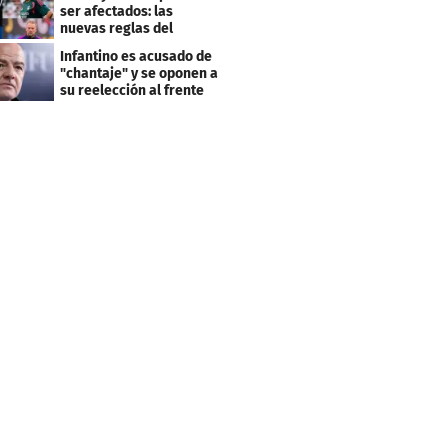
ser afectados: las
nuevas reglas del
arbitraje en LaLiga
Infantino es acusado de
"chantaje" y se oponen a
su reelección al frente
de la FIFA