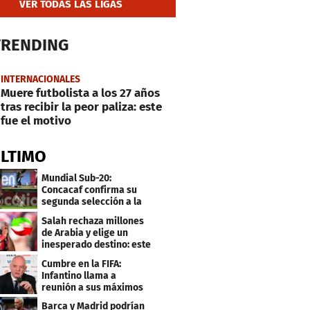
VER TODAS LAS LIGAS
TRENDING
INTERNACIONALES
Muere futbolista a los 27 años
tras recibir la peor paliza: este
fue el motivo
ÚLTIMO
Mundial Sub-20:
Concacaf confirma su
segunda selección a la
Copa del Mundo 2027
Salah rechaza millones
de Arabia y elige un
inesperado destino: este
será su club
Cumbre en la FIFA:
Infantino llama a
reunión a sus máximos
dirigentes
Barca y Madrid podrían