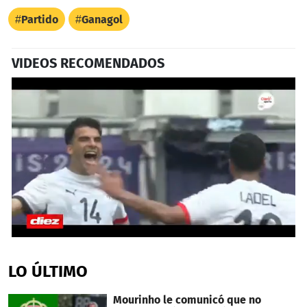
Partido
Ganagol
VIDEOS RECOMENDADOS
0
seconds
of
LO ÚLTIMO
55
seconds
Mourinho le comunicó que no