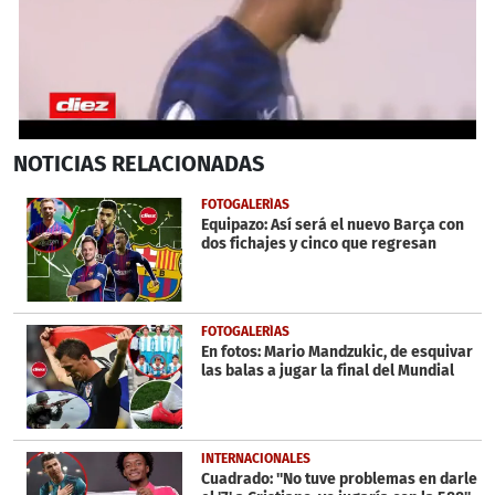
0
NOTICIAS
RELACIONADAS
seconds
of
1
FOTOGALERÍAS
minute,
Equipazo: Así será el nuevo Barça con
46
dos fichajes y cinco que regresan
seconds
FOTOGALERÍAS
En fotos: Mario Mandzukic, de esquivar
las balas a jugar la final del Mundial
INTERNACIONALES
Cuadrado: ''No tuve problemas en darle