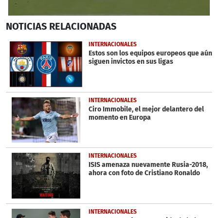
0
NOTICIAS
RELACIONADAS
seconds
of
1
INTERNACIONALES
minute,
Estos son los equipos europeos que aún
56
siguen invictos en sus ligas
seconds
INTERNACIONALES
Ciro Immobile, el mejor delantero del
momento en Europa
INTERNACIONALES
ISIS amenaza nuevamente Rusia-2018,
ahora con foto de Cristiano Ronaldo
INTERNACIONALES