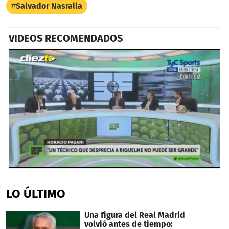
Salvador Nasralla
VIDEOS RECOMENDADOS
0
seconds
of
LO ÚLTIMO
1
minute,
41
Una figura del Real Madrid
seconds
volvió antes de tiempo: