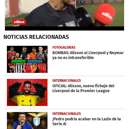
0
NOTICIAS
RELACIONADAS
seconds
of
1
FOTOGALERÍAS
minute,
BOMBAS: Alisson al Liverpool y Neymar
29
ya no es intransferible
seconds
INTERNACIONALES
OFICIAL: Alisson, nuevo fichaje del
Liverpool de la Premier League
INTERNACIONALES
¡Pedro podría acabar en la Lazio de la
Serie A!