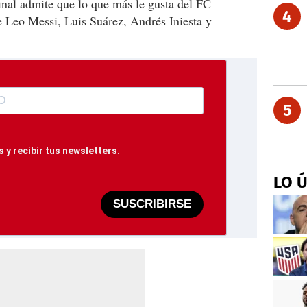
inal admite que lo que más le gusta del FC
4
e Leo Messi, Luis Suárez, Andrés Iniesta y
5
 y recibir tus newsletters.
LO 
SUSCRIBIRSE