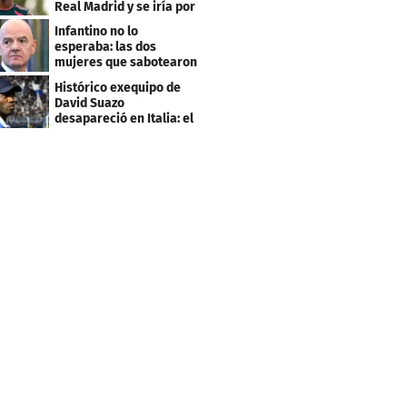
Real Madrid y se iría por
este salario
Infantino no lo
esperaba: las dos
mujeres que sabotearon
sus planes con el
Histórico exequipo de
Mundial
David Suazo
desapareció en Italia: el
fin de una era