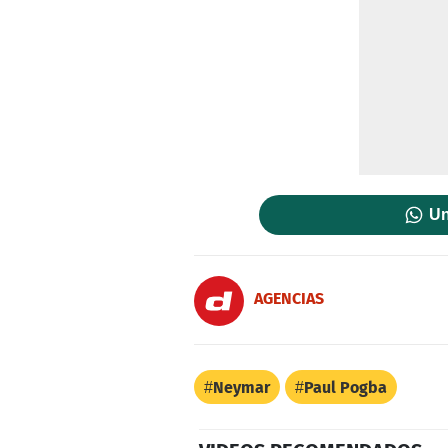
Un
AGENCIAS
Neymar
Paul Pogba