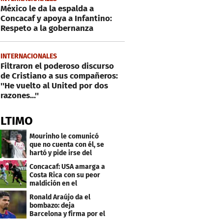
México le da la espalda a
Concacaf y apoya a Infantino:
Respeto a la gobernanza
INTERNACIONALES
Filtraron el poderoso discurso
de Cristiano a sus compañeros:
''He vuelto al United por dos
razones...''
ÚLTIMO
Mourinho le comunicó
que no cuenta con él, se
hartó y pide irse del
Real Madrid
Concacaf: USA amarga a
Costa Rica con su peor
maldición en el
premundial Sub-20
Ronald Araújo da el
bombazo: deja
Barcelona y firma por el