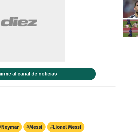
irme al canal de noticias
Neymar
Messi
Lionel Messi