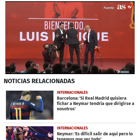
0
NOTICIAS
RELACIONADAS
seconds
of
2
INTERNACIONALES
minutes,
Barcelona: 'Si Real Madrid quisiera
34
fichar a Neymar tendría que dirigirse a
seconds
nosotros'
INTERNACIONALES
Neymar: 'Es difícil salir de aquí pero lo
tenemos que ver todo'