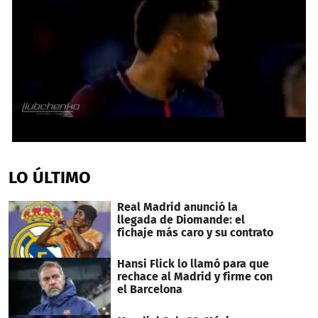
0
seconds
of
LO ÚLTIMO
34
seconds
Real Madrid anunció la
llegada de Diomande: el
fichaje más caro y su contrato
Hansi Flick lo llamó para que
rechace al Madrid y firme con
el Barcelona