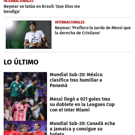
INTERNACIONALES
Neymar se tatúa en Brasil: 'Que Dios me
bendiga'
INTERNACIONALES
Neymar: 'Prefiero la zurda de Messi que
la derecha de Cristiano'
LO ÚLTIMO
Mundial Sub-20: México
clasifica tras humillar a
Panamá
Messi llegó a 921 goles tras
su doblete en la Leagues Cup
con el Inter Miami
Mundial Sub-20: Canadá echa
a Jamaica y consigue su
boleto