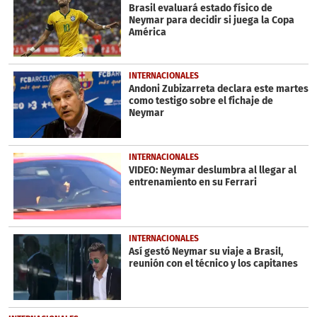
seconds
Brasil evaluará estado físico de
Neymar para decidir si juega la Copa
América
INTERNACIONALES
Andoni Zubizarreta declara este martes
como testigo sobre el fichaje de
Neymar
INTERNACIONALES
VIDEO: Neymar deslumbra al llegar al
entrenamiento en su Ferrari
INTERNACIONALES
Así gestó Neymar su viaje a Brasil,
reunión con el técnico y los capitanes