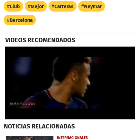
Club
Mejor
Carreras
Neymar
Barcelona
VIDEOS RECOMENDADOS
0
NOTICIAS
RELACIONADAS
seconds
of
34
INTERNACIONALES