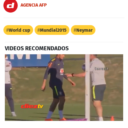
AGENCIA AFP
World cup
Mundial2015
Neymar
VIDEOS RECOMENDADOS
0
seconds