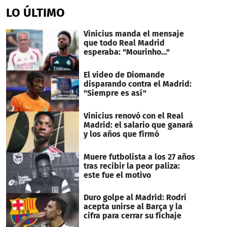
of
LO ÚLTIMO
1
minute,
32
Vinicius manda el mensaje
seconds
que todo Real Madrid
esperaba: "Mourinho..."
El video de Diomande
disparando contra el Madrid:
"Siempre es así"
Vinicius renovó con el Real
Madrid: el salario que ganará
y los años que firmó
Muere futbolista a los 27 años
tras recibir la peor paliza:
este fue el motivo
Duro golpe al Madrid: Rodri
acepta unirse al Barça y la
cifra para cerrar su fichaje