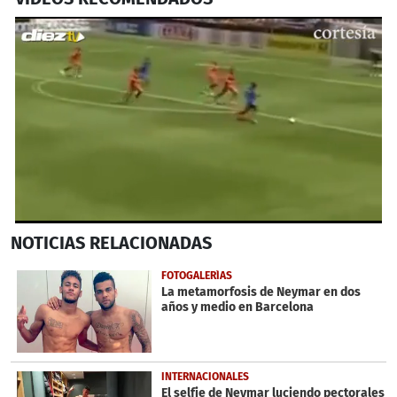
0
NOTICIAS
RELACIONADAS
seconds
of
49
FOTOGALERÍAS
seconds
La metamorfosis de Neymar en dos
años y medio en Barcelona
INTERNACIONALES
El selfie de Neymar luciendo pectorales