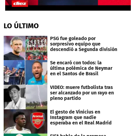
0
seconds
of
LO ÚLTIMO
1
minute,
46
PSG fue goleado por
seconds
sorpresivo equipo que
descendió a Segunda división
Se encaró con todos: la
última polémica de Neymar
en el Santos de Brasil
VIDEO: muere futbolista tras
ser alcanzado por un rayo en
pleno partido
El gesto de Vinicius en
Instagram que nadie
esperaba en el Real Madrid