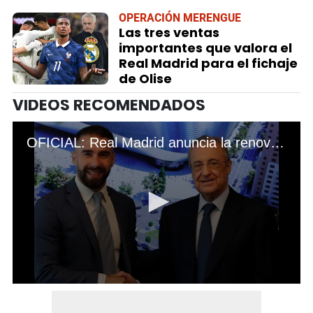
OPERACIÓN MERENGUE
Las tres ventas
importantes que valora el
Real Madrid para el fichaje
de Olise
VIDEOS RECOMENDADOS
OFICIAL: Real Madrid anuncia la renovación del contrato de Dani Carvajal por tres años más
0
seconds
of