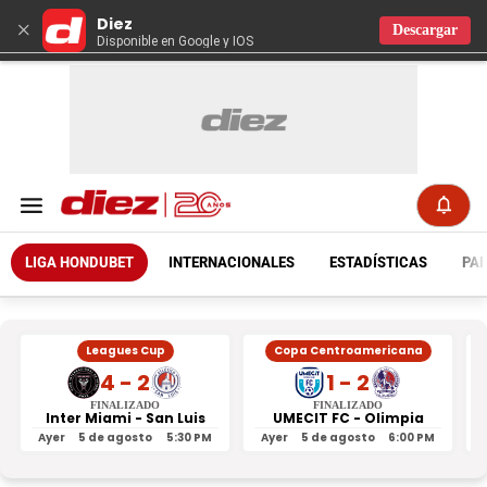
Diez
×
Descargar
Disponible en Google y IOS
LIGA HONDUBET
INTERNACIONALES
ESTADÍSTICAS
PAR
Leagues Cup
Copa Centroamericana
4 - 2
1 - 2
FINALIZADO
FINALIZADO
Inter Miami - San Luis
UMECIT FC - Olimpia
Ayer
5 de agosto
5:30 PM
Ayer
5 de agosto
6:00 PM