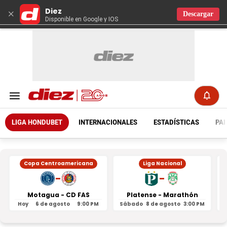
Diez
×
Descargar
Disponible en Google y IOS
LIGA HONDUBET
INTERNACIONALES
ESTADÍSTICAS
PAR
Copa Centroamericana
Liga Nacional
-
-
Motagua - CD FAS
Platense - Marathón
Hoy
6 de agosto
9:00 PM
Sábado
8 de agosto
3:00 PM