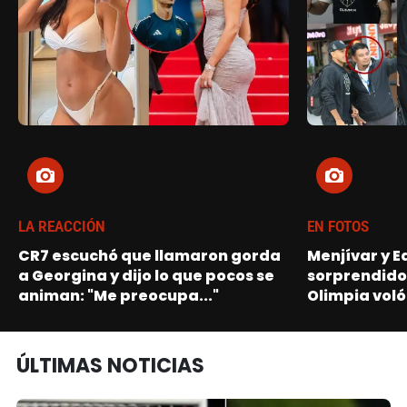
LA REACCIÓN
EN FOTOS
CR7 escuchó que llamaron gorda
Menjívar y E
a Georgina y dijo lo que pocos se
sorprendidos
animan: "Me preocupa..."
Olimpia vol
ÚLTIMAS NOTICIAS