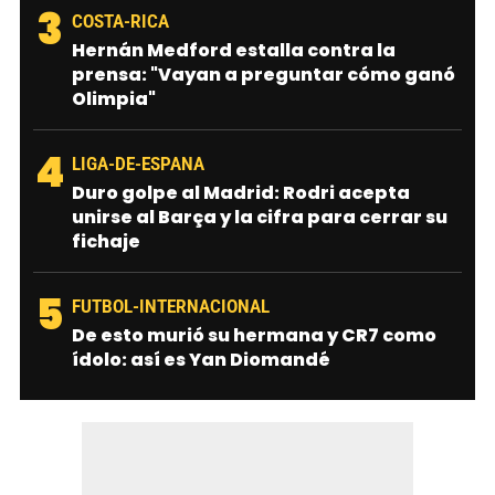
3
COSTA-RICA
Hernán Medford estalla contra la
prensa: "Vayan a preguntar cómo ganó
Olimpia"
4
LIGA-DE-ESPANA
Duro golpe al Madrid: Rodri acepta
unirse al Barça y la cifra para cerrar su
fichaje
5
FUTBOL-INTERNACIONAL
De esto murió su hermana y CR7 como
ídolo: así es Yan Diomandé