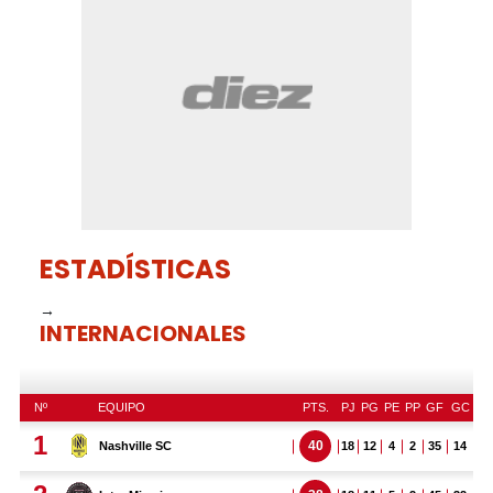
6
minutes,
5
seconds
ESTADÍSTICAS
→
INTERNACIONALES