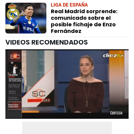
LIGA DE ESPAÑA
Real Madrid sorprende:
comunicado sobre el
posible fichaje de Enzo
Fernández
VIDEOS RECOMENDADOS
0
seconds
of