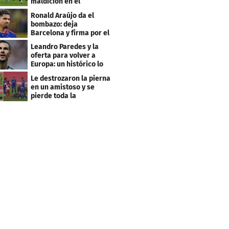
maldición en el
premundial Sub-20
Ronald Araújo da el
bombazo: deja
Barcelona y firma por el
club menos pensado
Leandro Paredes y la
oferta para volver a
Europa: un histórico lo
quiere comprar
Le destrozaron la pierna
en un amistoso y se
pierde toda la
temporada en LaLiga