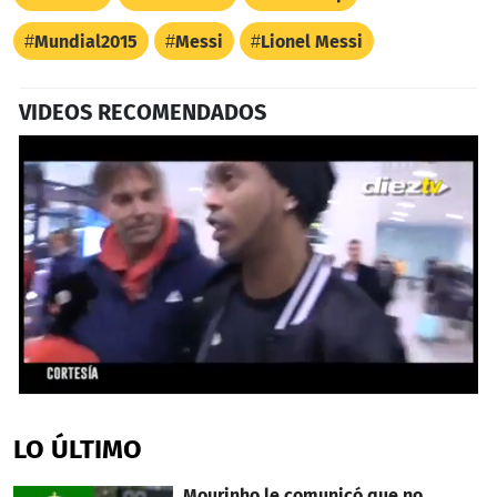
Mundial2015
Messi
Lionel Messi
VIDEOS RECOMENDADOS
0
seconds
of
LO ÚLTIMO
1
minute,
38
Mourinho le comunicó que no