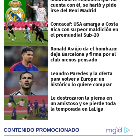
seconds
cuenta con él, se hartó y pide
irse del Real Madrid
Concacaf: USA amarga a Costa
Rica con su peor maldición en
el premundial Sub-20
Ronald Araújo da el bombazo:
deja Barcelona y firma por el
club menos pensado
Leandro Paredes y la oferta
para volver a Europa: un
histórico lo quiere comprar
Le destrozaron la pierna en
un amistoso y se pierde toda
la temporada en LaLiga