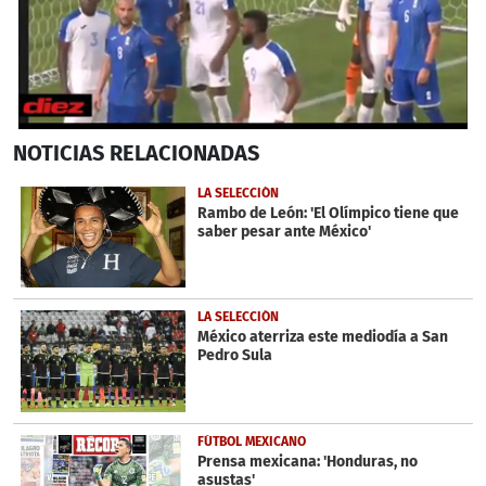
0
NOTICIAS
RELACIONADAS
seconds
of
33
LA SELECCIÓN
seconds
Rambo de León: 'El Olímpico tiene que
saber pesar ante México'
LA SELECCIÓN
México aterriza este mediodía a San
Pedro Sula
FÚTBOL MEXICANO
Prensa mexicana: 'Honduras, no
asustas'