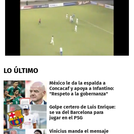
0
seconds
of
LO ÚLTIMO
37
seconds
México le da la espalda a
Concacaf y apoya a Infantino:
"Respeto a la gobernanza"
Golpe certero de Luis Enrique:
se va del Barcelona para
jugar en el PSG
Vinicius manda el mensaje