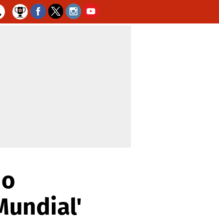
no
Mundial'