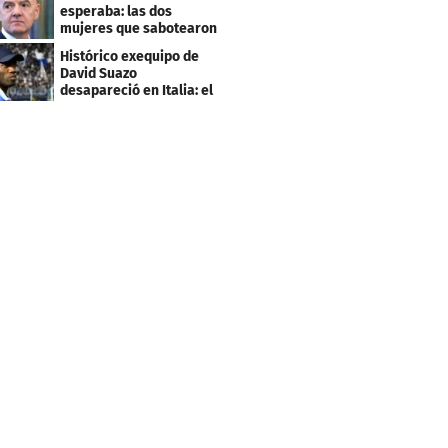
esperaba: las dos
mujeres que sabotearon
sus planes con el
Histórico exequipo de
Mundial
David Suazo
desapareció en Italia: el
fin de una era