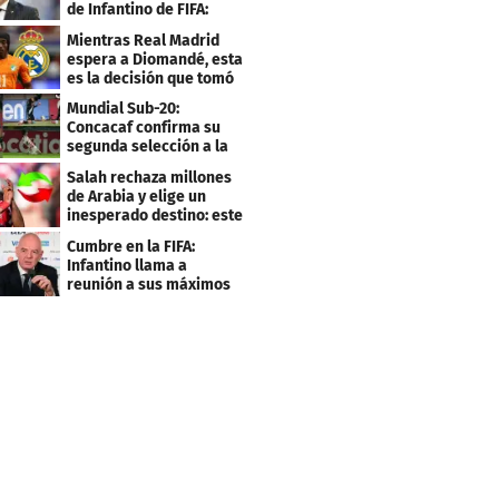
de Infantino de FIFA:
"Deshonesto y cobarde"
Mientras Real Madrid
espera a Diomandé, esta
es la decisión que tomó
el jugador
Mundial Sub-20:
Concacaf confirma su
segunda selección a la
Copa del Mundo 2027
Salah rechaza millones
de Arabia y elige un
inesperado destino: este
será su club
Cumbre en la FIFA:
Infantino llama a
reunión a sus máximos
dirigentes