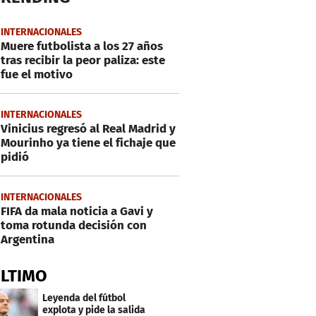
INTERNACIONALES
Muere futbolista a los 27 años
tras recibir la peor paliza: este
fue el motivo
INTERNACIONALES
Vinicius regresó al Real Madrid y
Mourinho ya tiene el fichaje que
pidió
INTERNACIONALES
FIFA da mala noticia a Gavi y
toma rotunda decisión con
Argentina
ÚLTIMO
Leyenda del fútbol
explota y pide la salida