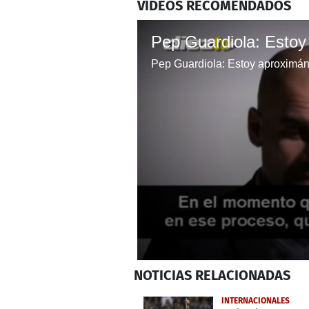
VIDEOS RECOMENDADOS
Pep Guardiola: Estoy aproximán
0
NOTICIAS
RELACIONADAS
seconds
of
41
INTERNACIONALES
seconds
Volume