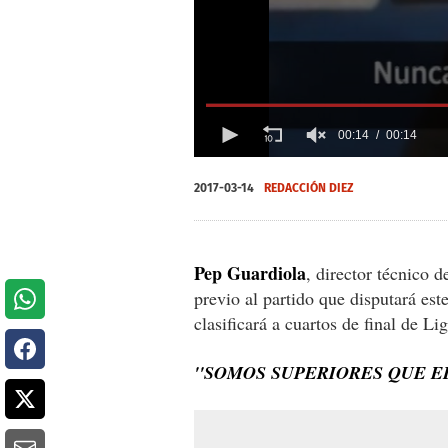
00:14
00:14
0
seconds
2017-03-14
REDACCIÓN DIEZ
of
0
seconds
Volume
0%
Pep Guardiola
, director técnico 
previo al partido que disputará es
clasificará a cuartos de final de 
''SOMOS SUPERIORES QUE E