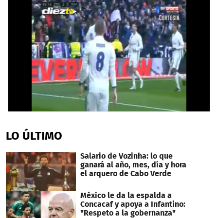
0
seconds
of
LO ÚLTIMO
39
seconds
Salario de Vozinha: lo que
ganará al año, mes, día y hora
el arquero de Cabo Verde
México le da la espalda a
Concacaf y apoya a Infantino:
"Respeto a la gobernanza"