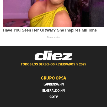
TODOS LOS DERECHOS RESERVADOS ®
2025
GRUPO OPSA
LAPRENSA.HN
ELHERALDO.HN
GOTV