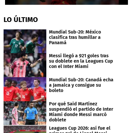
0
seconds
of
LO ÚLTIMO
1
minute,
36
Mundial Sub-20: México
seconds
clasifica tras humillar a
Panamá
Messi llegó a 921 goles tras
su doblete en la Leagues Cup
con el Inter Miami
Mundial Sub-20: Canadá echa
a Jamaica y consigue su
boleto
Por qué Said Martínez
suspendió el partido de Inter
Miami donde Messi marcó
doblete
Leagues Cup 2026: así fue el