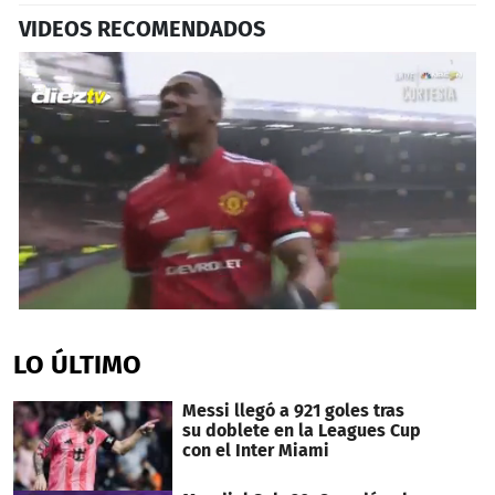
VIDEOS RECOMENDADOS
0
seconds
of
LO ÚLTIMO
51
seconds
Messi llegó a 921 goles tras
su doblete en la Leagues Cup
con el Inter Miami