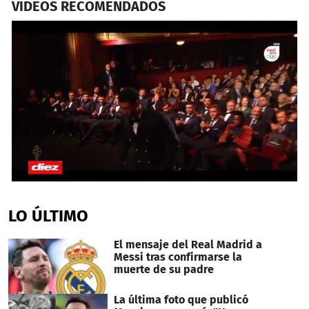
VIDEOS RECOMENDADOS
0
seconds
of
LO ÚLTIMO
29
seconds
El mensaje del Real Madrid a
Messi tras confirmarse la
muerte de su padre
La última foto que publicó