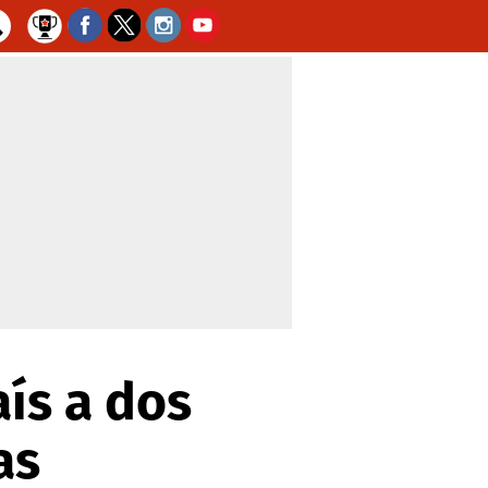
aís a dos
as