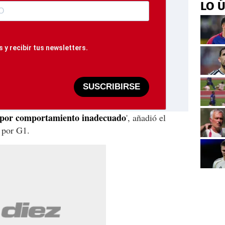
LO 
 y recibir tus newsletters.
SUSCRIBIRSE
] por comportamiento inadecuado
', añadió el
s por G1.