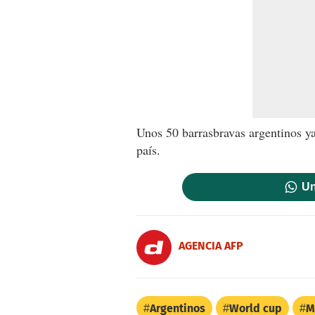
Unos 50 barrasbravas argentinos ya 
país.
Un
AGENCIA AFP
Argentinos
World cup
M