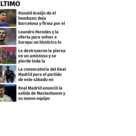
ÚLTIMO
Ronald Araújo da el
bombazo: deja
Barcelona y firma por el
club menos pensado
Leandro Paredes y la
oferta para volver a
Europa: un histórico lo
quiere comprar
Le destrozaron la pierna
en un amistoso y se
pierde toda la
temporada en LaLiga
La convocatoria del Real
Madrid para el partido
de este sábado en
Budapest
Real Madrid anunció la
salida de Mastantuono y
su nuevo equipo