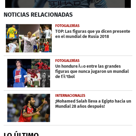
0
NOTICIAS
RELACIONADAS
seconds
of
1
FOTOGALERÍAS
minute,
TOP: Las figuras que ya dicen presente
8
en el mundial de Rusia 2018
seconds
FOTOGALERÍAS
Un hondureÃ±o entre las grandes
figuras que nunca jugaron un mundial
de fÃºtbol
INTERNACIONALES
¡Mohamed Salah lleva a Egipto hacia un
Mundial 28 años después!
LO ÚLTIMO