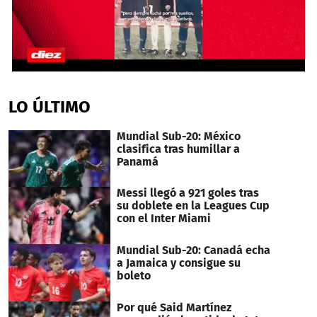
0
seconds
of
LO ÚLTIMO
1
minute,
41
Mundial Sub-20: México
seconds
clasifica tras humillar a
Panamá
Messi llegó a 921 goles tras
su doblete en la Leagues Cup
con el Inter Miami
Mundial Sub-20: Canadá echa
a Jamaica y consigue su
boleto
Por qué Said Martínez