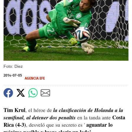
X
Foto: Diez
2014-07-05
AGENCIA EFE
Tim Krul
, el héroe de
la clasificación de Holanda a la
Costa
semifinal, al detener dos penaltis
en la tanda ante
Rica (4-3)
aguantar lo
, desveló que su secreto es '
máximo posible y luego elegir un lado'
.