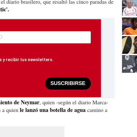
l diario brasilero, que resaltó las cinco paradas de
ic'.
 y recibir tus newsletters.
SUSCRIBIRSE
miento de Neymar
, quien -según el diario Marca-
le lanzó una botella de agua
 a quien
camino a