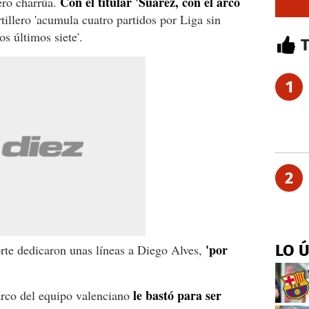
Con el titular 'Suárez, con el arco
ero charrúa.
rtillero 'acumula cuatro partidos por Liga sin
os últimos siete'.
1
2
'por
LO 
rte dedicaron unas líneas a Diego Alves,
le bastó para ser
arco del equipo valenciano