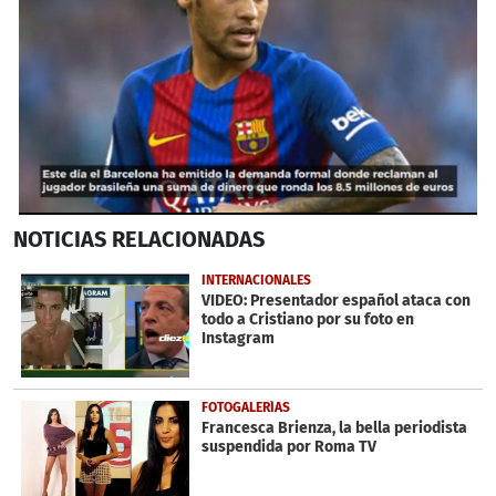
0
NOTICIAS
RELACIONADAS
seconds
of
47
INTERNACIONALES
seconds
VIDEO: Presentador español ataca con
todo a Cristiano por su foto en
Instagram
FOTOGALERÍAS
Francesca Brienza, la bella periodista
suspendida por Roma TV