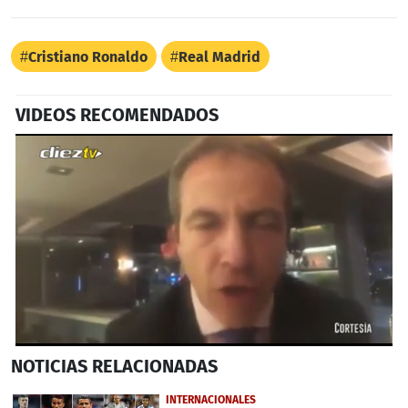
Cristiano Ronaldo
Real Madrid
VIDEOS RECOMENDADOS
0
NOTICIAS
RELACIONADAS
seconds
of
40
INTERNACIONALES