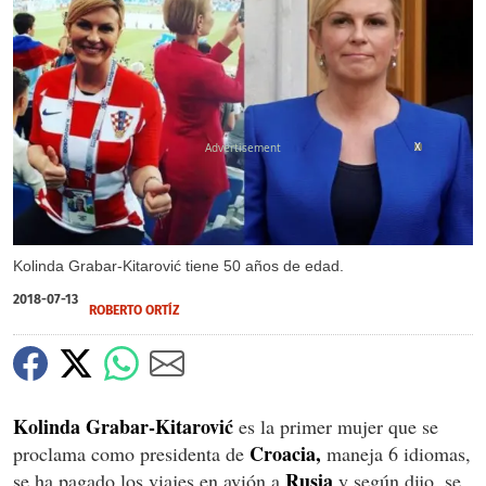
X
Kolinda Grabar-Kitarović tiene 50 años de edad.
2018-07-13
ROBERTO ORTÍZ
Kolinda Grabar-Kitarović
es la primer mujer que se
Croacia,
proclama como presidenta de
maneja 6 idiomas,
Rusia
se ha pagado los viajes en avión a
y según dijo, se