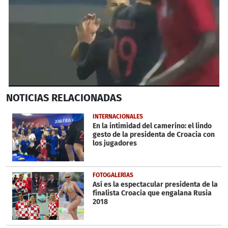
0
NOTICIAS
RELACIONADAS
seconds
of
51
INTERNACIONALES
seconds
En la intimidad del camerino: el lindo
gesto de la presidenta de Croacia con
los jugadores
FOTOGALERÍAS
Así es la espectacular presidenta de la
finalista Croacia que engalana Rusia
2018