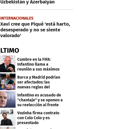
Uzbekistán y Azerbaiyán
INTERNACIONALES
Xavi cree que Piqué 'está harto,
desesperado y no se siente
valorado'
ÚLTIMO
Cumbre en la FIFA:
Infantino llama a
reunión a sus máximos
dirigentes
Barca y Madrid podrían
ser afectados: las
nuevas reglas del
arbitraje en LaLiga
Infantino es acusado de
"chantaje" y se oponen a
su reelección al frente
de la FIFA
Vozinha firma contrato
con Colo Colo y es
presentado
oficialmente: su salario