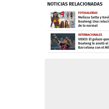
0
NOTICIAS
RELACIONADAS
seconds
of
2
FOTOGALERÍAS
minutes,
Melissa Satta y Kev
20
Boateng: Una relaci
seconds
Volume
de lo normal
0%
INTERNACIONALES
VIDEO: El golazo que
Boateng le anotó al
Barcelona con el Mi