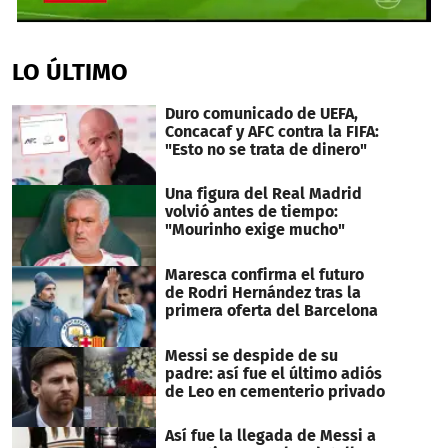
0
seconds
of
LO ÚLTIMO
2
minutes,
53
Duro comunicado de UEFA,
seconds
Concacaf y AFC contra la FIFA:
"Esto no se trata de dinero"
Una figura del Real Madrid
volvió antes de tiempo:
"Mourinho exige mucho"
Maresca confirma el futuro
de Rodri Hernández tras la
primera oferta del Barcelona
Messi se despide de su
padre: así fue el último adiós
de Leo en cementerio privado
Así fue la llegada de Messi a