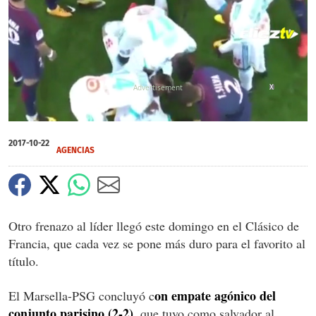
X
0
of
2017-10-22
1
AGENCIAS
minute,
4
seconds
Otro frenazo al líder llegó este domingo en el Clásico de
Francia, que cada vez se pone más duro para el favorito al
título.
on empate agónico del
El Marsella-PSG concluyó c
conjunto parisino (2-2)
, que tuvo como salvador al