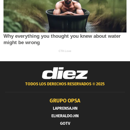
TODOS LOS DERECHOS RESERVADOS ®
2025
GRUPO OPSA
LAPRENSA.HN
ELHERALDO.HN
GOTV