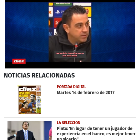
0
NOTICIAS
RELACIONADAS
seconds
of
1
PORTADA DIGITAL
minute,
Martes 14 de febrero de 2017
1
second
LA SELECCIÓN
Pinto: 'En lugar de tener un jugador de
experiencia en el banco, es mejor tener
un sicario”