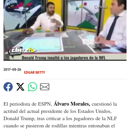
X
0
seconds
2017-09-26
of
EDGAR WITTY
0
seconds
Álvaro Morales,
El periodista de ESPN,
cuestionó la
actitud del actual presidente de los Estados Unidos,
Donald Trump, tras criticar a los jugadores de la NLF
cuando se pusieron de rodillas mientras entonaban el