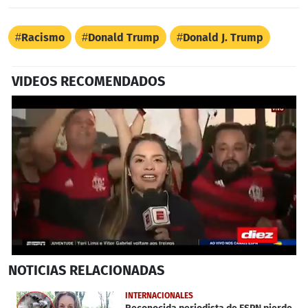
Racismo
Donald Trump
Donald J. Trump
VIDEOS RECOMENDADOS
0
NOTICIAS
RELACIONADAS
of
59
seconds
INTERNACIONALES