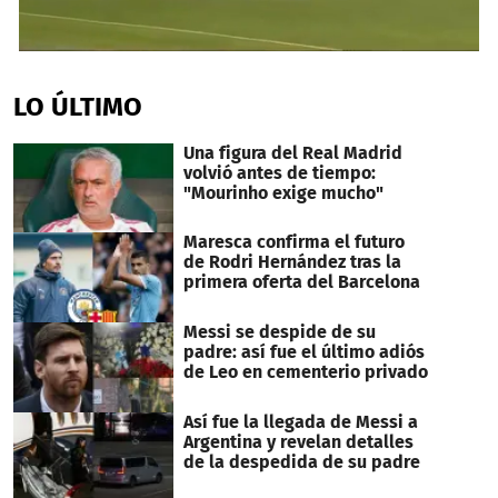
0
seconds
of
LO ÚLTIMO
2
minutes,
36
Una figura del Real Madrid
seconds
volvió antes de tiempo:
"Mourinho exige mucho"
Maresca confirma el futuro
de Rodri Hernández tras la
primera oferta del Barcelona
Messi se despide de su
padre: así fue el último adiós
de Leo en cementerio privado
Así fue la llegada de Messi a
Argentina y revelan detalles
de la despedida de su padre